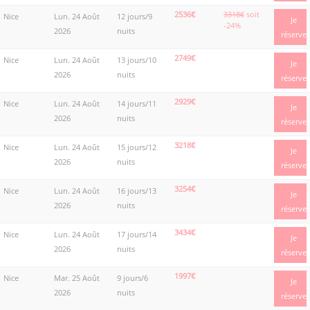
2536€
3318€
soit
Nice
Lun. 24 Août
12 jours/9
Je
-24%
2026
nuits
réserve
2749€
Nice
Lun. 24 Août
13 jours/10
Je
2026
nuits
réserve
2929€
Nice
Lun. 24 Août
14 jours/11
Je
2026
nuits
réserve
3218€
Nice
Lun. 24 Août
15 jours/12
Je
2026
nuits
réserve
3254€
Nice
Lun. 24 Août
16 jours/13
Je
2026
nuits
réserve
3434€
Nice
Lun. 24 Août
17 jours/14
Je
2026
nuits
réserve
1997€
Nice
Mar. 25 Août
9 jours/6
Je
2026
nuits
réserve