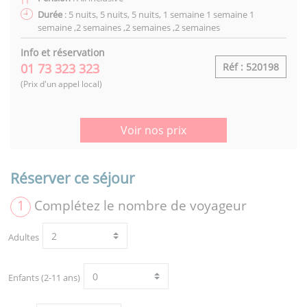
Durée
: 5 nuits, 5 nuits, 5 nuits, 1 semaine 1 semaine 1
semaine ,2 semaines ,2 semaines ,2 semaines
Info et réservation
01 73 323 323
Réf : 520198
(Prix d'un appel local)
Voir nos prix
Réserver ce séjour
1
Complétez le nombre de voyageur
Adultes
Enfants (2-11 ans)