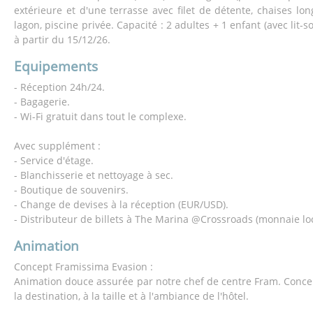
extérieure et d'une terrasse avec filet de détente, chaises lo
lagon, piscine privée. Capacité : 2 adultes + 1 enfant (avec lit-
à partir du 15/12/26.
Equipements
- Réception 24h/24.
- Bagagerie.
- Wi-Fi gratuit dans tout le complexe.
Avec supplément :
- Service d'étage.
- Blanchisserie et nettoyage à sec.
- Boutique de souvenirs.
- Change de devises à la réception (EUR/USD).
- Distributeur de billets à The Marina @Crossroads (monnaie l
Animation
Concept Framissima Evasion :
Animation douce assurée par notre chef de centre Fram. Conc
la destination, à la taille et à l'ambiance de l'hôtel.