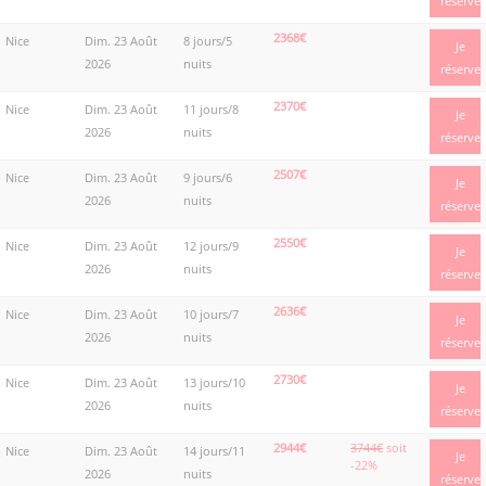
réserve
2368€
Nice
Dim. 23 Août
8 jours/5
Je
2026
nuits
réserve
2370€
Nice
Dim. 23 Août
11 jours/8
Je
2026
nuits
réserve
2507€
Nice
Dim. 23 Août
9 jours/6
Je
2026
nuits
réserve
2550€
Nice
Dim. 23 Août
12 jours/9
Je
2026
nuits
réserve
2636€
Nice
Dim. 23 Août
10 jours/7
Je
2026
nuits
réserve
2730€
Nice
Dim. 23 Août
13 jours/10
Je
2026
nuits
réserve
2944€
3744€
soit
Nice
Dim. 23 Août
14 jours/11
Je
-22%
2026
nuits
réserve