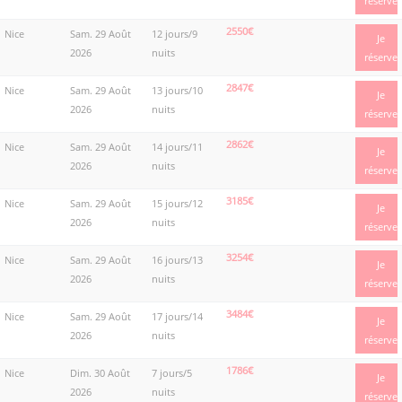
réserve
2550€
Nice
Sam. 29 Août
12 jours/9
Je
2026
nuits
réserve
2847€
Nice
Sam. 29 Août
13 jours/10
Je
2026
nuits
réserve
2862€
Nice
Sam. 29 Août
14 jours/11
Je
2026
nuits
réserve
3185€
Nice
Sam. 29 Août
15 jours/12
Je
2026
nuits
réserve
3254€
Nice
Sam. 29 Août
16 jours/13
Je
2026
nuits
réserve
3484€
Nice
Sam. 29 Août
17 jours/14
Je
2026
nuits
réserve
1786€
Nice
Dim. 30 Août
7 jours/5
Je
2026
nuits
réserve