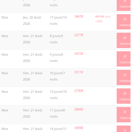
Je
2026
nuits
réserve
3467€
4317€
soit
Nice
Jeu. 20 Août
17 jours/14
Je
-20%
2026
nuits
réserve
2277€
Nice
Ven. 21 Août
8 jours/5
Je
2026
nuits
réserve
2472€
Nice
Ven. 21 Août
9 jours/6
Je
2026
nuits
réserve
2511€
Nice
Ven. 21 Août
10 jours/7
Je
2026
nuits
réserve
2730€
Nice
Ven. 21 Août
13 jours/10
Je
2026
nuits
réserve
2866€
Nice
Ven. 21 Août
11 jours/8
Je
2026
nuits
réserve
2909€
Nice
Ven. 21 Août
14 jours/11
Je