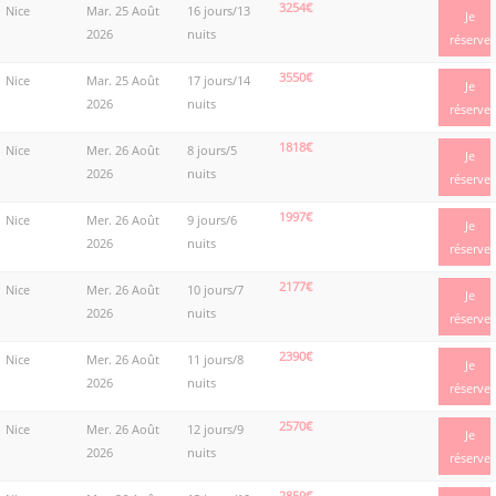
3254€
Nice
Mar. 25 Août
16 jours/13
Je
2026
nuits
réserve
3550€
Nice
Mar. 25 Août
17 jours/14
Je
2026
nuits
réserve
1818€
Nice
Mer. 26 Août
8 jours/5
Je
2026
nuits
réserve
1997€
Nice
Mer. 26 Août
9 jours/6
Je
2026
nuits
réserve
2177€
Nice
Mer. 26 Août
10 jours/7
Je
2026
nuits
réserve
2390€
Nice
Mer. 26 Août
11 jours/8
Je
2026
nuits
réserve
2570€
Nice
Mer. 26 Août
12 jours/9
Je
2026
nuits
réserve
2859€