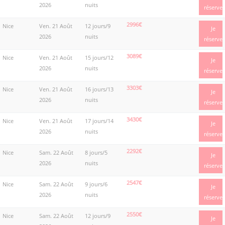
2026
nuits
réserve
2996€
Nice
Ven. 21 Août
12 jours/9
Je
2026
nuits
réserve
3089€
Nice
Ven. 21 Août
15 jours/12
Je
2026
nuits
réserve
3303€
Nice
Ven. 21 Août
16 jours/13
Je
2026
nuits
réserve
3430€
Nice
Ven. 21 Août
17 jours/14
Je
2026
nuits
réserve
2292€
Nice
Sam. 22 Août
8 jours/5
Je
2026
nuits
réserve
2547€
Nice
Sam. 22 Août
9 jours/6
Je
2026
nuits
réserve
2550€
Nice
Sam. 22 Août
12 jours/9
Je