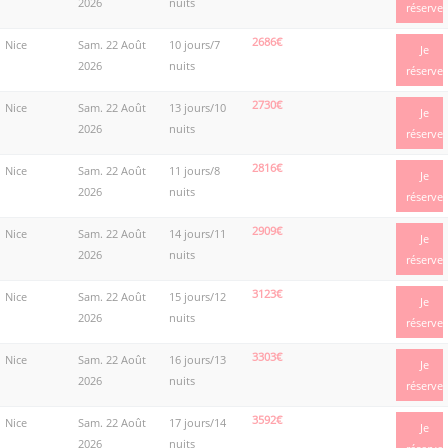
2026
nuits
réserve
2686€
Nice
Sam. 22 Août
10 jours/7
Je
2026
nuits
réserve
2730€
Nice
Sam. 22 Août
13 jours/10
Je
2026
nuits
réserve
2816€
Nice
Sam. 22 Août
11 jours/8
Je
2026
nuits
réserve
2909€
Nice
Sam. 22 Août
14 jours/11
Je
2026
nuits
réserve
3123€
Nice
Sam. 22 Août
15 jours/12
Je
2026
nuits
réserve
3303€
Nice
Sam. 22 Août
16 jours/13
Je
2026
nuits
réserve
3592€
Nice
Sam. 22 Août
17 jours/14
Je
2026
nuits