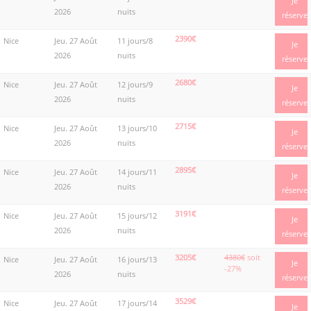
Je
2026
nuits
réserve
2390€
Nice
Jeu. 27 Août
11 jours/8
Je
2026
nuits
réserve
2680€
Nice
Jeu. 27 Août
12 jours/9
Je
2026
nuits
réserve
2715€
Nice
Jeu. 27 Août
13 jours/10
Je
2026
nuits
réserve
2895€
Nice
Jeu. 27 Août
14 jours/11
Je
2026
nuits
réserve
3191€
Nice
Jeu. 27 Août
15 jours/12
Je
2026
nuits
réserve
3205€
4380€
soit
Nice
Jeu. 27 Août
16 jours/13
Je
-27%
2026
nuits
réserve
3529€
Nice
Jeu. 27 Août
17 jours/14
Je