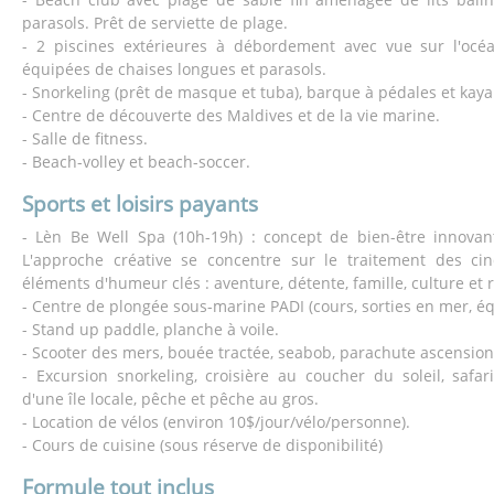
parasols. Prêt de serviette de plage.
- 2 piscines extérieures à débordement avec vue sur l'océ
équipées de chaises longues et parasols.
- Snorkeling (prêt de masque et tuba), barque à pédales et kaya
- Centre de découverte des Maldives et de la vie marine.
- Salle de fitness.
- Beach-volley et beach-soccer.
Sports et loisirs payants
- Lèn Be Well Spa (10h-19h) : concept de bien-être innovant
L'approche créative se concentre sur le traitement des ci
éléments d'humeur clés : aventure, détente, famille, culture et
- Centre de plongée sous-marine PADI (cours, sorties en mer, é
- Stand up paddle, planche à voile.
- Scooter des mers, bouée tractée, seabob, parachute ascension
- Excursion snorkeling, croisière au coucher du soleil, safa
d'une île locale, pêche et pêche au gros.
- Location de vélos (environ 10$/jour/vélo/personne).
- Cours de cuisine (sous réserve de disponibilité)
Formule tout inclus