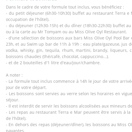
Dans le cadre de votre formule tout inclus, vous bénéficiez :
- du petit déjeuner (6h30-10h30) buffet au restaurant Terra e 
occupation de l'hôtel).
- du déjeuner (12h30-15h) et du dîner (18h30-22h30) buffet au
ou à la carte au Mr Tomyam ou au Miss Olive Oyl Restaurant.
- d'une sélection de boissons aux bars Miss Olive Oyl Pool Ba
23h, et au Swim up bar de 11h à 19h : eau plate/gazeuse, jus de f
vodka, whisky, gin, tequila, rhum, martini, brandy, liqueurs, co
boissons chaudes (thé/café, chocolat, cappuccino...).
- et de 2 bouteilles d'1 litre d'eau/jour/chambre.
A noter :
- La formule tout inclus commence à 14h le jour de votre arrivé
jour de votre départ.
- Les boissons sont servies au verre selon les horaires en vig
séjour.
- Il est interdit de servir les boissons alcoolisées aux mineurs 
- Les repas au restaurant Terra e Mar peuvent être servis à la
de l'hôtel).
- En dehors des repas (déjeuner/dîner), les boissons au Miss O
payantes.