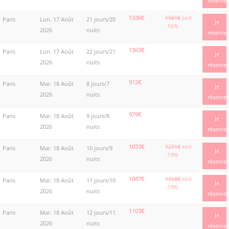
réserve
1336€
1581€
soit
Paris
Lun. 17 Août
21 jours/20
Je
-16%
2026
nuits
réserve
1363€
Paris
Lun. 17 Août
22 jours/21
Je
2026
nuits
réserve
912€
Paris
Mar. 18 Août
8 jours/7
Je
2026
nuits
réserve
979€
Paris
Mar. 18 Août
9 jours/8
Je
2026
nuits
réserve
1033€
1271€
soit
Paris
Mar. 18 Août
10 jours/9
Je
-19%
2026
nuits
réserve
1087€
1328€
soit
Paris
Mar. 18 Août
11 jours/10
Je
-19%
2026
nuits
réserve
1103€
Paris
Mar. 18 Août
12 jours/11
Je
2026
nuits
réserve