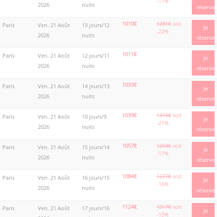
-17%
2026
nuits
réserve
1010€
1281€
soit
Paris
Ven. 21 Août
13 jours/12
Je
-22%
2026
nuits
réserve
1011€
Paris
Ven. 21 Août
12 jours/11
Je
2026
nuits
réserve
1033€
Paris
Ven. 21 Août
14 jours/13
Je
2026
nuits
réserve
1039€
1315€
soit
Paris
Ven. 21 Août
10 jours/9
Je
-21%
2026
nuits
réserve
1057€
1264€
soit
Paris
Ven. 21 Août
15 jours/14
Je
-17%
2026
nuits
réserve
1084€
1277€
soit
Paris
Ven. 21 Août
16 jours/15
Je
-16%
2026
nuits
réserve
1124€
1317€
soit
Paris
Ven. 21 Août
17 jours/16
Je
-15%