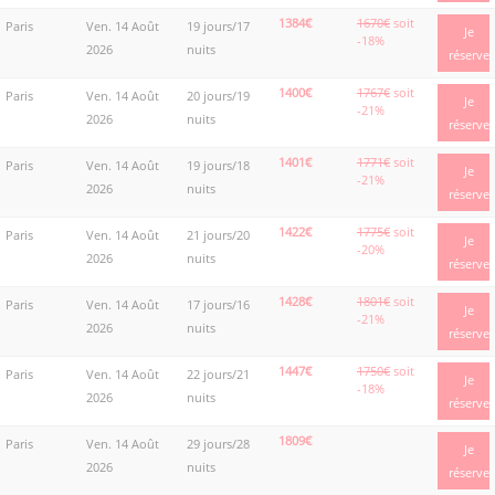
1384€
1670€
soit
Paris
Ven. 14 Août
19 jours/17
Je
-18%
2026
nuits
réserve
1400€
1767€
soit
Paris
Ven. 14 Août
20 jours/19
Je
-21%
2026
nuits
réserve
1401€
1771€
soit
Paris
Ven. 14 Août
19 jours/18
Je
-21%
2026
nuits
réserve
1422€
1775€
soit
Paris
Ven. 14 Août
21 jours/20
Je
-20%
2026
nuits
réserve
1428€
1801€
soit
Paris
Ven. 14 Août
17 jours/16
Je
-21%
2026
nuits
réserve
1447€
1750€
soit
Paris
Ven. 14 Août
22 jours/21
Je
-18%
2026
nuits
réserve
1809€
Paris
Ven. 14 Août
29 jours/28
Je
2026
nuits
réserve