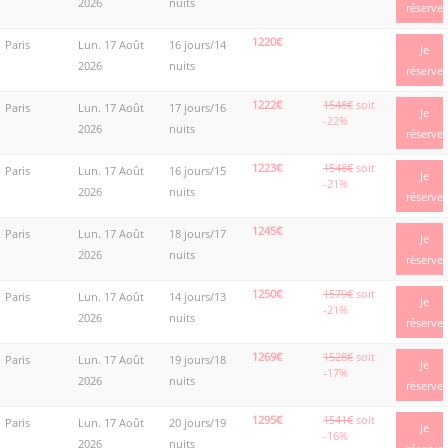
2026
nuits
réserve
1220€
Paris
Lun. 17 Août
16 jours/14
Je
2026
nuits
réserve
1222€
1548€
soit
Paris
Lun. 17 Août
17 jours/16
Je
-22%
2026
nuits
réserve
1223€
1548€
soit
Paris
Lun. 17 Août
16 jours/15
Je
-21%
2026
nuits
réserve
1245€
Paris
Lun. 17 Août
18 jours/17
Je
2026
nuits
réserve
1250€
1579€
soit
Paris
Lun. 17 Août
14 jours/13
Je
-21%
2026
nuits
réserve
1269€
1528€
soit
Paris
Lun. 17 Août
19 jours/18
Je
-17%
2026
nuits
réserve
1295€
1541€
soit
Paris
Lun. 17 Août
20 jours/19
Je
-16%
2026
nuits