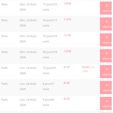
1093€
Paris
Dim. 23 Août
17 jours/16
Je
2026
nuits
réserve
1137€
Paris
Dim. 23 Août
18 jours/17
Je
2026
nuits
réserve
1215€
Paris
Dim. 23 Août
19 jours/18
Je
2026
nuits
réserve
1293€
Paris
Dim. 23 Août
20 jours/19
Je
2026
nuits
réserve
811€
1004€
soit
Paris
Lun. 24 Août
10 jours/9
Je
-20%
2026
nuits
réserve
813€
Paris
Lun. 24 Août
9 jours/7
Je
2026
nuits
réserve
827€
Paris
Lun. 24 Août
9 jours/8
Je
2026
nuits
réserve