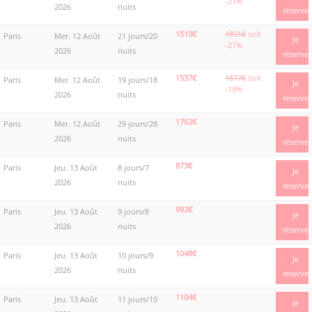
-21%
2026
nuits
réserve
1510€
1891€
soit
Paris
Mer. 12 Août
21 jours/20
Je
-21%
2026
nuits
réserve
1537€
1877€
soit
Paris
Mer. 12 Août
19 jours/18
Je
-19%
2026
nuits
réserve
1762€
Paris
Mer. 12 Août
29 jours/28
Je
2026
nuits
réserve
873€
Paris
Jeu. 13 Août
8 jours/7
Je
2026
nuits
réserve
992€
Paris
Jeu. 13 Août
9 jours/8
Je
2026
nuits
réserve
1048€
Paris
Jeu. 13 Août
10 jours/9
Je
2026
nuits
réserve
1104€
Paris
Jeu. 13 Août
11 jours/10
Je