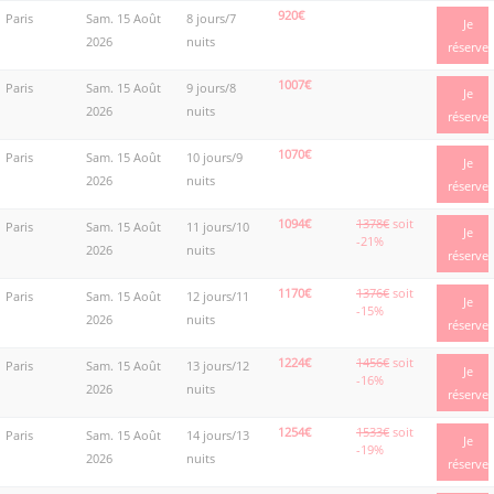
920€
Paris
Sam. 15 Août
8 jours/7
Je
2026
nuits
réserve
1007€
Paris
Sam. 15 Août
9 jours/8
Je
2026
nuits
réserve
1070€
Paris
Sam. 15 Août
10 jours/9
Je
2026
nuits
réserve
1094€
1378€
soit
Paris
Sam. 15 Août
11 jours/10
Je
-21%
2026
nuits
réserve
1170€
1376€
soit
Paris
Sam. 15 Août
12 jours/11
Je
-15%
2026
nuits
réserve
1224€
1456€
soit
Paris
Sam. 15 Août
13 jours/12
Je
-16%
2026
nuits
réserve
1254€
1533€
soit
Paris
Sam. 15 Août
14 jours/13
Je
-19%
2026
nuits
réserve