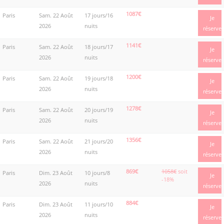
1087€
Paris
Sam. 22 Août
17 jours/16
Je
2026
nuits
réserve
1141€
Paris
Sam. 22 Août
18 jours/17
Je
2026
nuits
réserve
1200€
Paris
Sam. 22 Août
19 jours/18
Je
2026
nuits
réserve
1278€
Paris
Sam. 22 Août
20 jours/19
Je
2026
nuits
réserve
1356€
Paris
Sam. 22 Août
21 jours/20
Je
2026
nuits
réserve
869€
1058€
soit
Paris
Dim. 23 Août
10 jours/8
Je
-18%
2026
nuits
réserve
884€
Paris
Dim. 23 Août
11 jours/10
Je
2026
nuits
réserve