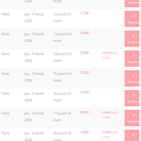
2026
nuits
réserve
1179€
Paris
Jeu. 13 Août
12 jours/11
Je
2026
nuits
réserve
1204€
Paris
Jeu. 13 Août
13 jours/12
Je
2026
nuits
réserve
1268€
1547€
soit
Paris
Jeu. 13 Août
14 jours/13
Je
-19%
2026
nuits
réserve
1322€
Paris
Jeu. 13 Août
15 jours/14
Je
2026
nuits
réserve
1375€
Paris
Jeu. 13 Août
16 jours/15
Je
2026
nuits
réserve
1391€
1643€
soit
Paris
Jeu. 13 Août
17 jours/16
Je
-16%
2026
nuits
réserve
1438€
1736€
soit
Paris
Jeu. 13 Août
20 jours/18
Je
-18%
2026
nuits