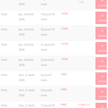
Je
-15%
2026
nuits
réserve
1202€
Paris
Jeu. 20 Août
19 jours/18
Je
2026
nuits
réserve
1256€
Paris
Jeu. 20 Août
20 jours/19
Je
2026
nuits
réserve
1315€
Paris
Jeu. 20 Août
21 jours/20
Je
2026
nuits
réserve
1393€
Paris
Jeu. 20 Août
22 jours/21
Je
2026
nuits
réserve
930€
Paris
Ven. 21 Août
8 jours/7
Je
2026
nuits
réserve
948€
Paris
Ven. 21 Août
9 jours/8
Je
2026
nuits
réserve
988€
1190€
soit
Paris
Ven. 21 Août
12 jours/10
Je