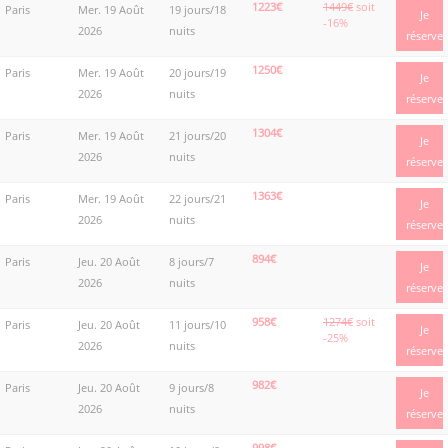
1223€
1449€
soit
Paris
Mer. 19 Août
19 jours/18
Je
-16%
2026
nuits
réserve
1250€
Paris
Mer. 19 Août
20 jours/19
Je
2026
nuits
réserve
1304€
Paris
Mer. 19 Août
21 jours/20
Je
2026
nuits
réserve
1363€
Paris
Mer. 19 Août
22 jours/21
Je
2026
nuits
réserve
894€
Paris
Jeu. 20 Août
8 jours/7
Je
2026
nuits
réserve
958€
1274€
soit
Paris
Jeu. 20 Août
11 jours/10
Je
-25%
2026
nuits
réserve
982€
Paris
Jeu. 20 Août
9 jours/8
Je
2026
nuits
réserve
998€