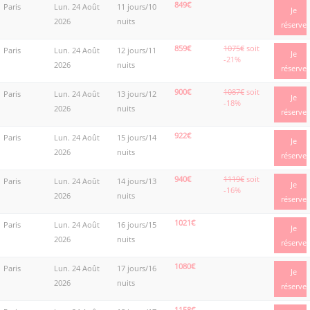
849€
Paris
Lun. 24 Août
11 jours/10
Je
2026
nuits
réserve
859€
1075€
soit
Paris
Lun. 24 Août
12 jours/11
Je
-21%
2026
nuits
réserve
900€
1087€
soit
Paris
Lun. 24 Août
13 jours/12
Je
-18%
2026
nuits
réserve
922€
Paris
Lun. 24 Août
15 jours/14
Je
2026
nuits
réserve
940€
1119€
soit
Paris
Lun. 24 Août
14 jours/13
Je
-16%
2026
nuits
réserve
1021€
Paris
Lun. 24 Août
16 jours/15
Je
2026
nuits
réserve
1080€
Paris
Lun. 24 Août
17 jours/16
Je
2026
nuits
réserve
1158€