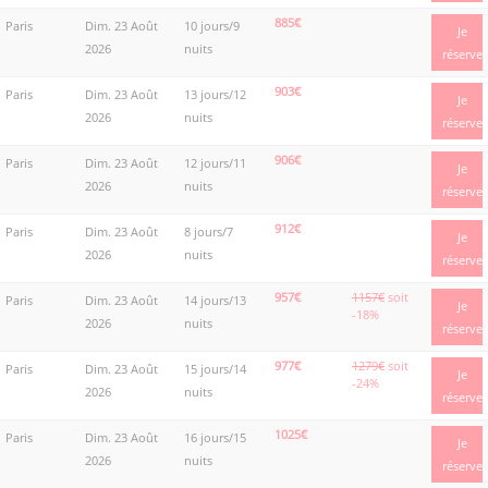
885€
Paris
Dim. 23 Août
10 jours/9
Je
2026
nuits
réserve
903€
Paris
Dim. 23 Août
13 jours/12
Je
2026
nuits
réserve
906€
Paris
Dim. 23 Août
12 jours/11
Je
2026
nuits
réserve
912€
Paris
Dim. 23 Août
8 jours/7
Je
2026
nuits
réserve
957€
1157€
soit
Paris
Dim. 23 Août
14 jours/13
Je
-18%
2026
nuits
réserve
977€
1279€
soit
Paris
Dim. 23 Août
15 jours/14
Je
-24%
2026
nuits
réserve
1025€
Paris
Dim. 23 Août
16 jours/15
Je
2026
nuits
réserve