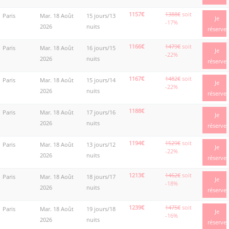
1157€
1388€
soit
Paris
Mar. 18 Août
15 jours/13
Je
-17%
2026
nuits
réserve
1166€
1479€
soit
Paris
Mar. 18 Août
16 jours/15
Je
-22%
2026
nuits
réserve
1167€
1482€
soit
Paris
Mar. 18 Août
15 jours/14
Je
-22%
2026
nuits
réserve
1188€
Paris
Mar. 18 Août
17 jours/16
Je
2026
nuits
réserve
1194€
1529€
soit
Paris
Mar. 18 Août
13 jours/12
Je
-22%
2026
nuits
réserve
1213€
1462€
soit
Paris
Mar. 18 Août
18 jours/17
Je
-18%
2026
nuits
réserve
1239€
1475€
soit
Paris
Mar. 18 Août
19 jours/18
Je
-16%
2026
nuits
réserve