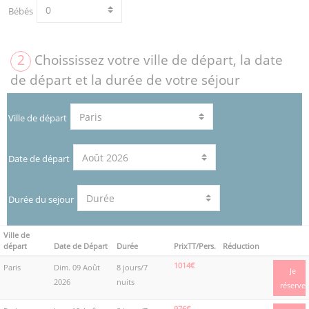
Bébés
2
Choississez votre ville de départ, la date
de départ et la durée de votre séjour
Ville de départ
Date de départ
Durée du sejour
Ville de
départ
Date de Départ
Durée
PrixTT/Pers.
Réduction
1014€
Paris
Dim. 09 Août
8 jours/7
Je
2026
nuits
réserve
976€