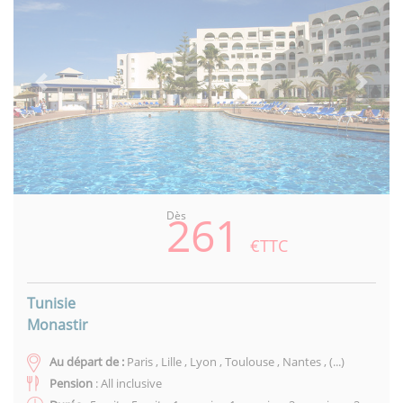
Previous
Next
261
Dès
€TTC
Tunisie
Monastir
Au départ de :
Paris , Lille , Lyon , Toulouse , Nantes , (...)
Pension
: All inclusive