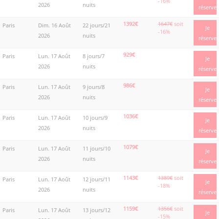
-16%
2026
nuits
réserve
1392€
1647€
soit
Paris
Dim. 16 Août
22 jours/21
Je
-16%
2026
nuits
réserve
929€
Paris
Lun. 17 Août
8 jours/7
Je
2026
nuits
réserve
986€
Paris
Lun. 17 Août
9 jours/8
Je
2026
nuits
réserve
1036€
Paris
Lun. 17 Août
10 jours/9
Je
2026
nuits
réserve
1079€
Paris
Lun. 17 Août
11 jours/10
Je
2026
nuits
réserve
1143€
1389€
soit
Paris
Lun. 17 Août
12 jours/11
Je
-18%
2026
nuits
réserve
1159€
1356€
soit
Paris
Lun. 17 Août
13 jours/12
Je
-15%