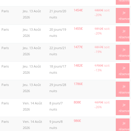
réserve
1454€
1809€
soit
Paris
Jeu. 13 Août
21 jours/20
Je
-20%
2026
nuits
réserve
1455€
1812€
soit
Paris
Jeu. 13 Août
20 jours/19
Je
-20%
2026
nuits
réserve
1477€
1817€
soit
Paris
Jeu. 13 Août
22 jours/21
Je
-19%
2026
nuits
réserve
1482€
1700€
soit
Paris
Jeu. 13 Août
18 jours/17
Je
-13%
2026
nuits
réserve
1786€
Paris
Jeu. 13 Août
29 jours/28
Je
2026
nuits
réserve
808€
1079€
soit
Paris
Ven. 14 Août
8 jours/7
Je
-26%
2026
nuits
réserve
986€
Paris
Ven. 14 Août
9 jours/8
Je
2026
nuits
réserve