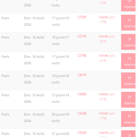
Je
-15%
2026
nuits
réserve
1275€
1525€
soit
Paris
Dim. 16 Août
17 jours/15
Je
-17%
2026
nuits
réserve
1277€
1614€
soit
Paris
Dim. 16 Août
18 jours/17
Je
-21%
2026
nuits
réserve
1279€
1614€
soit
Paris
Dim. 16 Août
17 jours/16
Je
-21%
2026
nuits
réserve
1301€
Paris
Dim. 16 Août
19 jours/18
Je
2026
nuits
réserve
1306€
1645€
soit
Paris
Dim. 16 Août
15 jours/14
Je
-21%
2026
nuits
réserve
1324€
1594€
soit
Paris
Dim. 16 Août
20 jours/19
Je
-17%
2026
nuits
réserve
1352€
1607€
soit
Paris
Dim. 16 Août
21 jours/20
Je