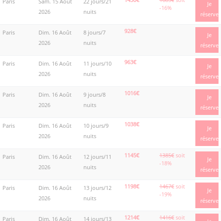
Paris
Sam. 15 Août
22 jours/21
Je
-16%
2026
nuits
réserve
928€
Paris
Dim. 16 Août
8 jours/7
Je
2026
nuits
réserve
963€
Paris
Dim. 16 Août
11 jours/10
Je
2026
nuits
réserve
1016€
Paris
Dim. 16 Août
9 jours/8
Je
2026
nuits
réserve
1038€
Paris
Dim. 16 Août
10 jours/9
Je
2026
nuits
réserve
1145€
1385€
soit
Paris
Dim. 16 Août
12 jours/11
Je
-18%
2026
nuits
réserve
1198€
1467€
soit
Paris
Dim. 16 Août
13 jours/12
Je
-19%
2026
nuits
réserve
1214€
1416€
soit
Paris
Dim. 16 Août
14 jours/13