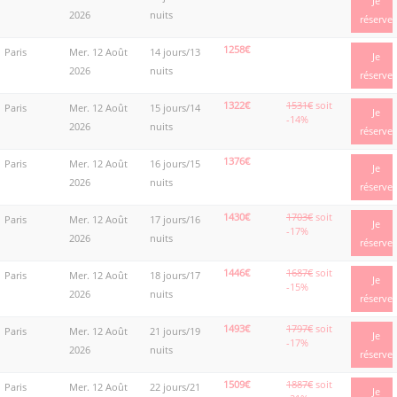
Je
2026
nuits
réserve
1258€
Paris
Mer. 12 Août
14 jours/13
Je
2026
nuits
réserve
1322€
1531€
soit
Paris
Mer. 12 Août
15 jours/14
Je
-14%
2026
nuits
réserve
1376€
Paris
Mer. 12 Août
16 jours/15
Je
2026
nuits
réserve
1430€
1703€
soit
Paris
Mer. 12 Août
17 jours/16
Je
-17%
2026
nuits
réserve
1446€
1687€
soit
Paris
Mer. 12 Août
18 jours/17
Je
-15%
2026
nuits
réserve
1493€
1797€
soit
Paris
Mer. 12 Août
21 jours/19
Je
-17%
2026
nuits
réserve
1509€
1887€
soit
Paris
Mer. 12 Août
22 jours/21
Je