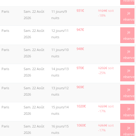
réserve
931€
1124€
soit
Paris
Sam. 22 Août
11 jours/9
Je
-18%
2026
nuits
réserve
947€
Paris
Sam. 22 Août
12 jours/11
Je
2026
nuits
réserve
948€
Paris
Sam. 22 Août
11 jours/10
Je
2026
nuits
réserve
970€
1292€
soit
Paris
Sam. 22 Août
14 jours/13
Je
-25%
2026
nuits
réserve
969€
Paris
Sam. 22 Août
13 jours/12
Je
2026
nuits
réserve
1020€
1223€
soit
Paris
Sam. 22 Août
15 jours/14
Je
-17%
2026
nuits
réserve
1060€
1263€
soit
Paris
Sam. 22 Août
16 jours/15
Je
-17%
2026
nuits
réserve