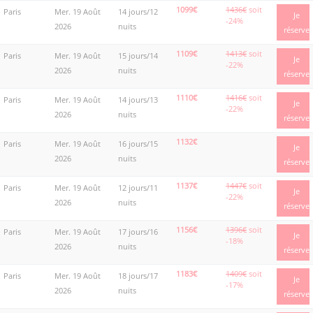
1099€
1436€
soit
Paris
Mer. 19 Août
14 jours/12
Je
-24%
2026
nuits
réserve
1109€
1413€
soit
Paris
Mer. 19 Août
15 jours/14
Je
-22%
2026
nuits
réserve
1110€
1416€
soit
Paris
Mer. 19 Août
14 jours/13
Je
-22%
2026
nuits
réserve
1132€
Paris
Mer. 19 Août
16 jours/15
Je
2026
nuits
réserve
1137€
1447€
soit
Paris
Mer. 19 Août
12 jours/11
Je
-22%
2026
nuits
réserve
1156€
1396€
soit
Paris
Mer. 19 Août
17 jours/16
Je
-18%
2026
nuits
réserve
1183€
1409€
soit
Paris
Mer. 19 Août
18 jours/17
Je
-17%
2026
nuits
réserve