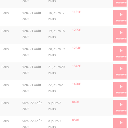
2026
nuits
réserve
1151€
Paris
Ven. 21 Août
18 jours/17
Je
2026
nuits
réserve
1205€
Paris
Ven. 21 Août
19 jours/18
Je
2026
nuits
réserve
1264€
Paris
Ven. 21 Août
20 jours/19
Je
2026
nuits
réserve
1342€
Paris
Ven. 21 Août
21 jours/20
Je
2026
nuits
réserve
1420€
Paris
Ven. 21 Août
22 jours/21
Je
2026
nuits
réserve
842€
Paris
Sam. 22 Août
9 jours/8
Je
2026
nuits
réserve
884€
Paris
Sam. 22 Août
8 jours/7
Je
2026
nuits