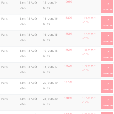
1293€
Paris
Sam. 15 Août
15 jours/14
Je
2026
nuits
réserve
1332€
1649€
soit
Paris
Sam. 15 Août
18 jours/16
Je
-20%
2026
nuits
réserve
1351€
1870€
soit
Paris
Sam. 15 Août
16 jours/15
Je
-28%
2026
nuits
réserve
1356€
1689€
soit
Paris
Sam. 15 Août
19 jours/18
Je
-20%
2026
nuits
réserve
1357€
1693€
soit
Paris
Sam. 15 Août
18 jours/17
Je
-20%
2026
nuits
réserve
1379€
Paris
Sam. 15 Août
20 jours/19
Je
2026
nuits
réserve
1403€
1672€
soit
Paris
Sam. 15 Août
21 jours/20
Je
-17%
2026
nuits
réserve
1430€
1685€
soit