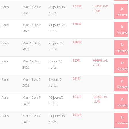
1279€
1515€
soit
Paris
Mar. 18 Août
20 jours/19
Je
-16%
2026
nuits
réserve
1307€
Paris
Mar. 18 Août
21 jours/20
Je
2026
nuits
réserve
1360€
Paris
Mar. 18 Août
22 jours/21
Je
2026
nuits
réserve
923€
1099€
soit
Paris
Mer. 19 Août
8 jours/7
Je
-17%
2026
nuits
réserve
951€
Paris
Mer. 19 Août
9 jours/8
Je
2026
nuits
réserve
1030€
1275€
soit
Paris
Mer. 19 Août
10 jours/9
Je
-20%
2026
nuits
réserve
1046€
Paris
Mer. 19 Août
11 jours/10
Je
2026
nuits
réserve