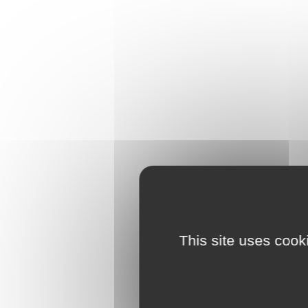
This site uses cook