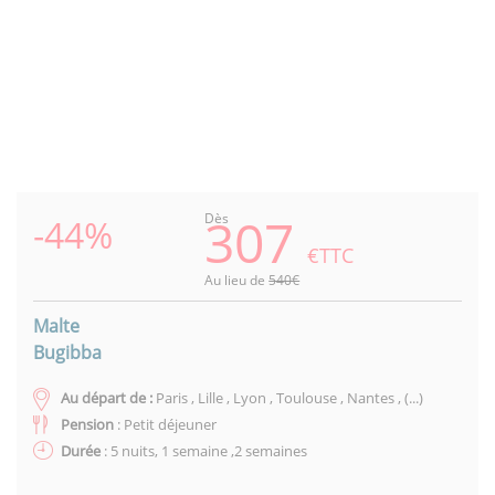
Previous
Next
307
Dès
-44%
€TTC
Au lieu de
540€
Malte
Bugibba
Au départ de :
Paris , Lille , Lyon , Toulouse , Nantes , (...)
Pension
: Petit déjeuner
Durée
: 5 nuits, 1 semaine ,2 semaines