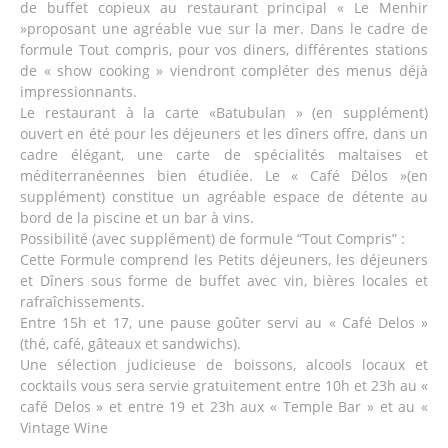
de buffet copieux au restaurant principal « Le Menhir
»proposant une agréable vue sur la mer. Dans le cadre de
formule Tout compris, pour vos diners, différentes stations
de « show cooking » viendront compléter des menus déjà
impressionnants.
Le restaurant à la carte «Batubulan » (en supplément)
ouvert en été pour les déjeuners et les dîners offre, dans un
cadre élégant, une carte de spécialités maltaises et
méditerranéennes bien étudiée. Le « Café Délos »(en
supplément) constitue un agréable espace de détente au
bord de la piscine et un bar à vins.
Possibilité (avec supplément) de formule “Tout Compris” :
Cette Formule comprend les Petits déjeuners, les déjeuners
et Dîners sous forme de buffet avec vin, bières locales et
rafraîchissements.
Entre 15h et 17, une pause goûter servi au « Café Delos »
(thé, café, gâteaux et sandwichs).
Une sélection judicieuse de boissons, alcools locaux et
cocktails vous sera servie gratuitement entre 10h et 23h au «
café Delos » et entre 19 et 23h aux « Temple Bar » et au «
Vintage Wine