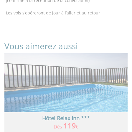
(confirmé à la réception de la convocation)
Les vols s’opéreront de jour à l’aller et au retour
Vous aimerez aussi
Hôtel Relax Inn ***
119
Dès
€