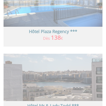
Hôtel Plaza Regency ***
138
Dès
€
Hôtel Mr & Lady Todd ***