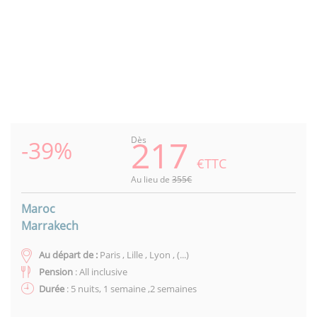
Previous
Next
217
Dès
-39%
€TTC
Au lieu de
355€
Maroc
Marrakech
Au départ de :
Paris , Lille , Lyon , (...)
Pension
: All inclusive
Durée
: 5 nuits, 1 semaine ,2 semaines