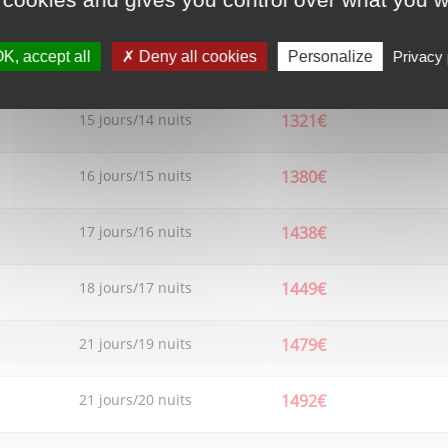
13 jours/12 nuits
1224€
K, accept all
Deny all cookies
Personalize
Privacy 
14 jours/13 nuits
1252€
15 jours/14 nuits
1321€
16 jours/15 nuits
1380€
17 jours/16 nuits
1438€
18 jours/17 nuits
1449€
21 jours/19 nuits
1479€
21 jours/20 nuits
1492€