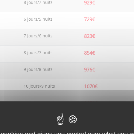
8 jours/7 nuits
929€
6 jours/5 nuits
729€
7 jours/6 nuits
823€
8 jours/7 nuits
854€
9 jours/8 nuits
976€
10 jours/9 nuits
1070€
11 jours/10 nuits
1071€
12 jours/11 nuits
1148€
 cookies and gives you control over what you w