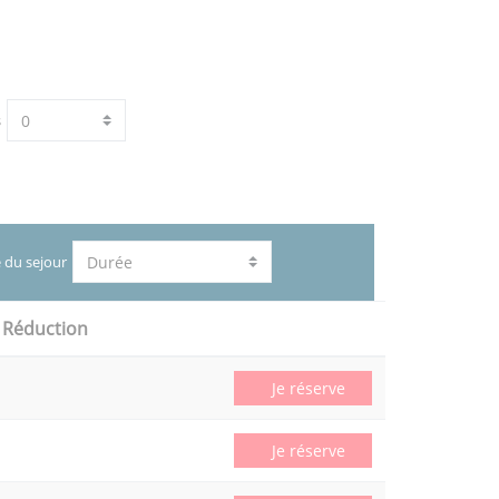
s
 du sejour
Réduction
Je réserve
Je réserve