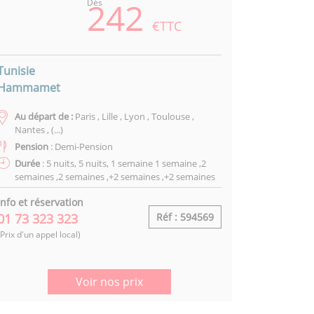
242
Dès
€TTC
Tunisie
Hammamet
Au départ de :
Paris , Lille , Lyon , Toulouse ,
Nantes , (...)
Pension
: Demi-Pension
Durée
: 5 nuits, 5 nuits, 1 semaine 1 semaine ,2
semaines ,2 semaines ,+2 semaines ,+2 semaines
Info et réservation
01 73 323 323
Réf : 594569
(Prix d'un appel local)
Voir nos prix