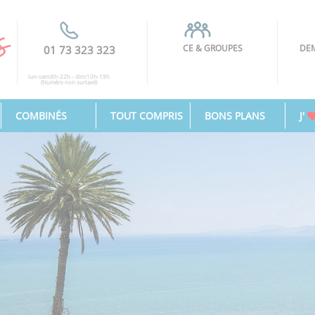
CE & GROUPES
DEM
01 73 323 323
lun-sam:8h-22h - dim:10h-19h
(Numéro non surtaxé)
COMBINÉS
TOUT COMPRIS
BONS PLANS
J'